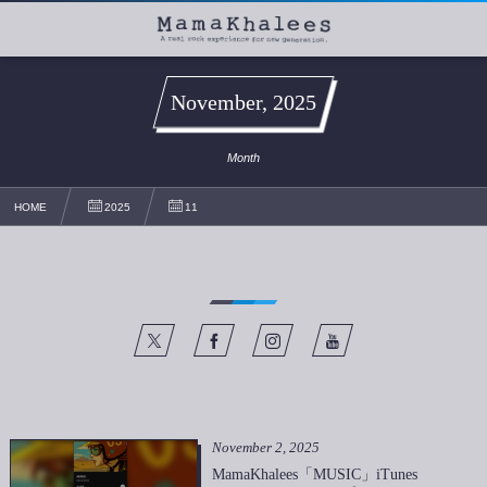
November, 2025
Month
HOME
2025
11
November
2
,
2025
MamaKhalees「MUSIC」iTunes